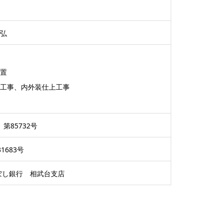
弘
置
工事、内外装仕上工事
第85732号
683号
ぼし銀行 相武台支店