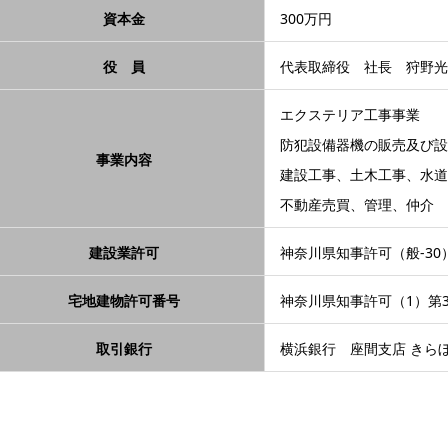
資本金
300万円
役 員
代表取締役 社長 狩野光
エクステリア工事事業
防犯設備器機の販売及び設
事業内容
建設工事、土木工事、水道
不動産売買、管理、仲介
建設業許可
神奈川県知事許可（般-30）
宅地建物許可番号
神奈川県知事許可（1）第31
取引銀行
横浜銀行 座間支店 きら